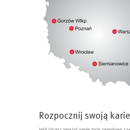
Rozpocznij swoją karie
Jeśli chcesz związać swoje życie zawodowe z 