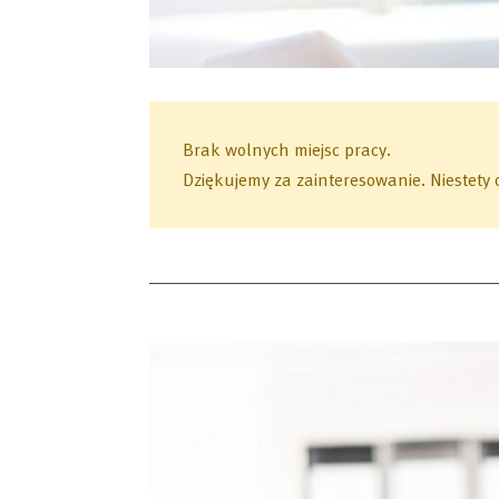
Brak wolnych miejsc pracy.
Dziękujemy za zainteresowanie.
Niestety