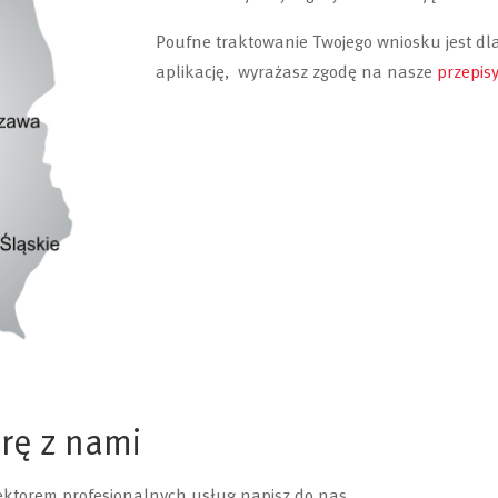
Poufne traktowanie Twojego wniosku jest dla
aplikację,
wyrażasz zgodę na
nasze
przepis
rę z nami
sektorem profesjonalnych usług napisz do nas