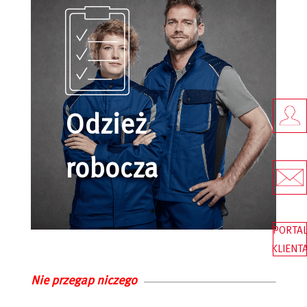
Odzież
robocza
PORTA
KLIENT
Nie przegap niczego