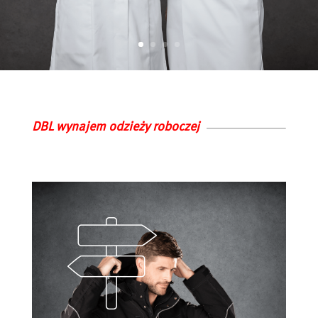
DBL wynajem odzieży roboczej